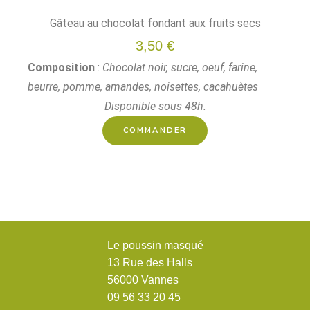
Gâteau au chocolat fondant aux fruits secs
3,50 €
Composition
:
Chocolat noir, sucre, oeuf, farine,
beurre, pomme, amandes, noisettes, cacahuètes
Disponible sous 48h.
COMMANDER
Le poussin masqué
13 Rue des Halls
56000 Vannes
09 56 33 20 45